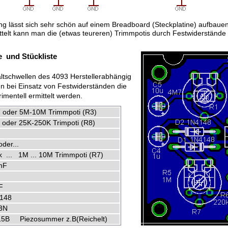
ng lässt sich sehr schön auf einem Breadboard (Steckplatine) aufbaue
ttelt kann man die (etwas teureren) Trimmpotis durch Festwiderstände e
te und Stückliste
ltschwellen des 4093 Herstellerabhängig
n bei Einsatz von Festwiderständen die
imentell ermittelt werden.
 oder 5M-10M Trimmpoti (R3)
 oder 25K-250K Trimpoti (R8)
der...
k ... 1M ... 10M Trimmpoti (R7)
nF
F
148
3N
5B Piezosummer z.B(Reichelt)