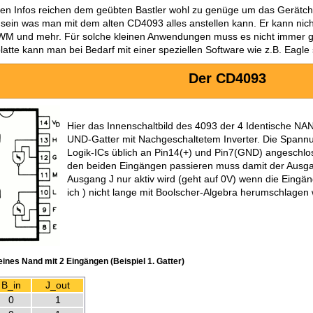
gen Infos reichen dem geübten Bastler wohl zu genüge um das Gerätch
l sein was man mit dem alten CD4093 alles anstellen kann. Er kann ni
WM und mehr. Für solche kleinen Anwendungen muss es nicht immer gl
platte kann man bei Bedarf mit einer speziellen Software wie z.B. Eagle
Der CD4093
Hier das Innenschaltbild des 4093 der 4 Identische NA
UND-Gatter mit Nachgeschaltetem Inverter. Die Spannu
Logik-ICs üblich an Pin14(+) und Pin7(GND) angeschlo
den beiden Eingängen passieren muss damit der Ausgan
Ausgang J nur aktiv wird (geht auf 0V) wenn die Eingä
ich ) nicht lange mit Boolscher-Algebra herumschlagen wi
eines Nand mit 2 Eingängen (Beispiel 1. Gatter)
B_in
J_out
0
1