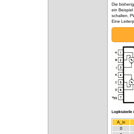
Die bisheri
ein Beispie
schalten, P
Eine Leiter
Logiktabelle 
A_in
0