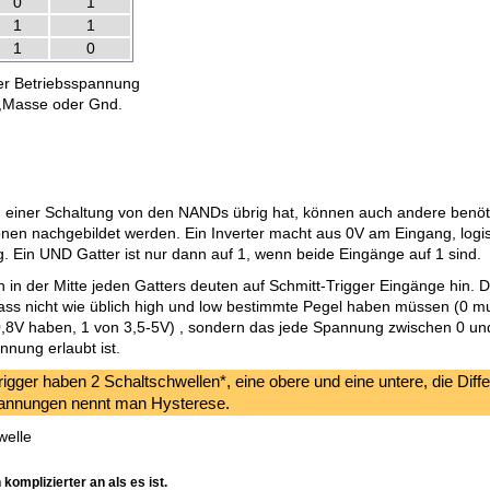
0
1
1
1
1
0
er Betriebsspannung
V,Masse oder Gnd.
 einer Schaltung von den NANDs übrig hat, können auch andere benöt
onen nachgebildet werden. Ein Inverter macht aus 0V am Eingang, logi
 Ein UND Gatter ist nur dann auf 1, wenn beide Eingänge auf 1 sind.
 in der Mitte jeden Gatters deuten auf Schmitt-Trigger Eingänge hin. 
ass nicht wie üblich high und low bestimmte Pegel haben müssen (0 m
0,8V haben, 1 von 3,5-5V) , sondern das jede Spannung zwischen 0 un
nnung erlaubt ist.
rigger haben 2 Schaltschwellen*, eine obere und eine untere, die Diff
pannungen nennt man Hysterese.
welle
 komplizierter an als es ist.