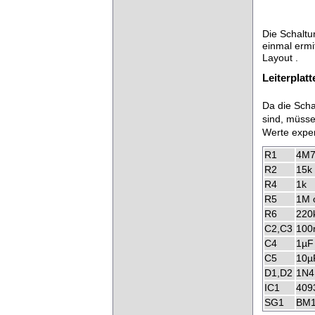
Die Schaltu
einmal ermi
Layout .
Leiterplat
Da die Scha
sind, müsse
Werte exper
R1
4M7
R2
15k
R4
1k
R5
1M o
R6
220
C2,C3
100
C4
1µF
C5
10µ
D1,D2
1N4
IC1
409
SG1
BM1