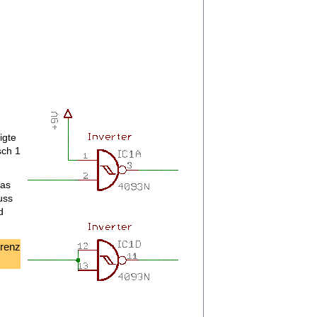
igte
sch 1
Das
uss
d
erenz