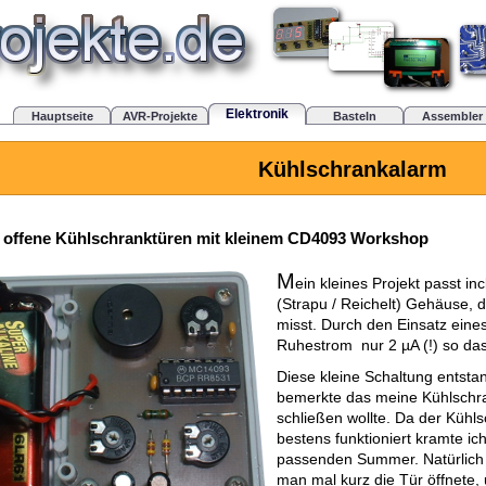
Elektronik
Hauptseite
AVR-Projekte
Basteln
Assembler
Kühlschrankalarm
r offene Kühlschranktüren mit kleinem CD4093 Workshop
M
ein kleines Projekt passt i
(Strapu / Reichelt) Gehäuse, d
misst. Durch den Einsatz eine
Ruhestrom nur 2 µA (!) so das 
Diese kleine Schaltung entsta
bemerkte das meine Kühlschran
schließen wollte. Da der Kühl
bestens funktioniert kramte ic
passenden Summer. Natürlich d
man mal kurz die Tür öffnete,