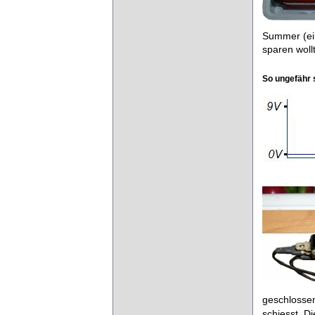
Summer (ein
sparen woll
So ungefähr 
geschlossen
schiesst. D