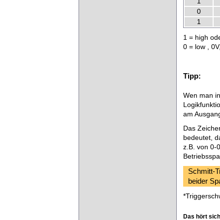
1
0
1
1 = high od
0 = low , 0
Tipp:
Wen man in
Logikfunkti
am Ausgang.
Das Zeichen
bedeutet, d
z.B. von 0-
Betriebsspa
Schmitt-T
beider S
*Triggersch
Das hört sich