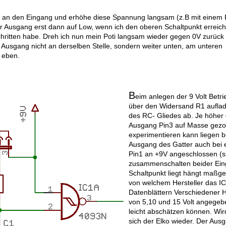
 an den Eingang und erhöhe diese Spannung langsam (z.B mit einem P
r Ausgang erst dann auf Low, wenn ich den oberen Schaltpunkt erreich
hritten habe. Dreh ich nun mein Poti langsam wieder gegen 0V zurück
r Ausgang nicht an derselben Stelle, sondern weiter unten, am unteren
t eben.
B
eim anlegen der 9 Volt Betr
über den Widersand R1 auflade
des RC- Gliedes ab. Je höher d
Ausgang Pin3 auf Masse gezo
experimentieren kann liegen b
Ausgang des Gatter auch bei e
Pin1 an +9V angeschlossen (si
zusammenschalten beider Ein
Schaltpunkt liegt hängt maßge
von welchem Hersteller das IC 
Datenblättern Verschiedener H
von 5,10 und 15 Volt angegeb
leicht abschätzen können. Wir
sich der Elko wieder. Der Ausg