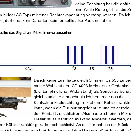
kleine Schaltung her die dafür
eine Weile Ruhe gibt. Ist die 
 billiger AC Typ) mit einer Rechteckspannung versorgt werden. Da ich
te, durfte es kein Dauerton sein, er sollte also Pausen haben.
sollte das Signal am Piezo in etwa aussehen:
Da ich keine Lust hatte gleich 3 Timer ICs 555 zu ver
meine Wahl auf den CD 4093.Mein erster Gedanke 
(Lichtempfindlicher Widerstand) als Sensor zu benu
gleich zunichte gemacht als ich bemerkte das die
Kühlschrankbeleuchtung trotz offener Kühlschranktü
kann, wenn die Tür nur angelehnt ist und es gerade 
den Kontakt zu schließen. Also baute ich einen Mikro
Dieser muss natürlich exakt so eingebaut werden, da
er Kühlschranktür gerade noch schließt. An die Tür hab ich ein Stück L
iese ist (wenn man sich nicht gerade auf den Boden legt) nicht sichtbar